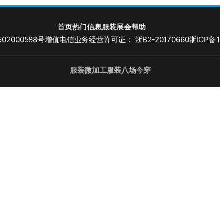
首页
热门信息
服装展会
帮助
02000588号
增值电信业务经营许可证： 浙B2-20170660
浙ICP备1
服装微加工
服装八场
今穿